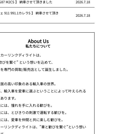
 G87 M2CS 】 納車させて頂きました
2026.7.18
ェ 911 991.1カレラS 】 納車させて頂き
2026.7.18
About Us
私たちについて
ちカーリンクディライトは、
歓びを繋ぐ” という想いを込めて、
車を専門の買取/販売店として誕生しました。
敷居の高い印象のある輸入車の世界。
が、輸入車を愛車に選ぶということによって叶えられる
があります。
人には、憧れを手に入れる歓びを。
人には、とびきりの刺激で運転する歓びを。
人には、愛車を仲間と共に楽しむ歓びを。
ーリンクディライトは、”車と歓びを繋ぐ”という想い
めて、