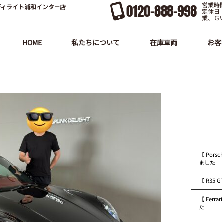
営業時間
0120-888-998
ディライト浦和インター店
定休日
業、Ｇ
HOME
私たちについて
在庫車両
お客
【 Pors
ました
【 R35
【 Fer
た