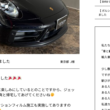
【 BMW
【 ポルシ
ました
私た
”車と
輸入
きました
東京都
J様
少し
です
ました
歓び
ある
に楽しみにしているとのことですから、ジェッ
ある
颯爽と帰宅してあげてくださいね
ある
私達カ
クションフィルム施工も実施してありますの
を込