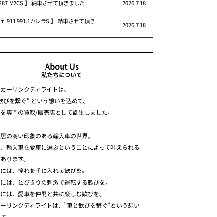
 G87 M2CS 】 納車させて頂きました
2026.7.18
ェ 911 991.1カレラS 】 納車させて頂き
2026.7.18
About Us
私たちについて
ちカーリンクディライトは、
歓びを繋ぐ” という想いを込めて、
車を専門の買取/販売店として誕生しました。
敷居の高い印象のある輸入車の世界。
が、輸入車を愛車に選ぶということによって叶えられる
があります。
人には、憧れを手に入れる歓びを。
人には、とびきりの刺激で運転する歓びを。
人には、愛車を仲間と共に楽しむ歓びを。
ーリンクディライトは、”車と歓びを繋ぐ”という想い
めて、