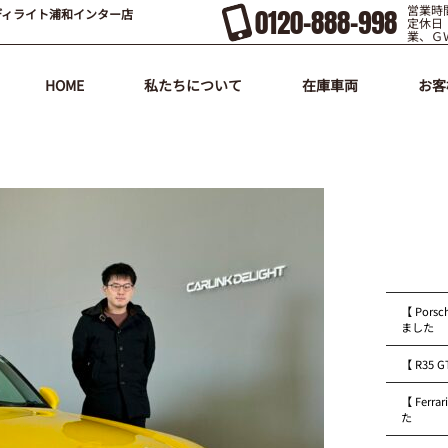
営業時間
0120-888-998
ディライト浦和インター店
定休日
業、Ｇ
HOME
私たちについて
在庫車両
お客
【 Pors
ました
【 R35
【 Fer
た