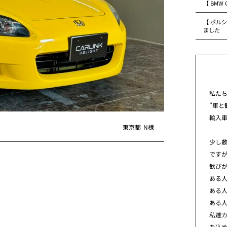
【 BMW
【 ポルシ
ました
私た
”車と
輸入
東京都
N様
少し
です
歓び
ある
ある
ある
私達カ
を込