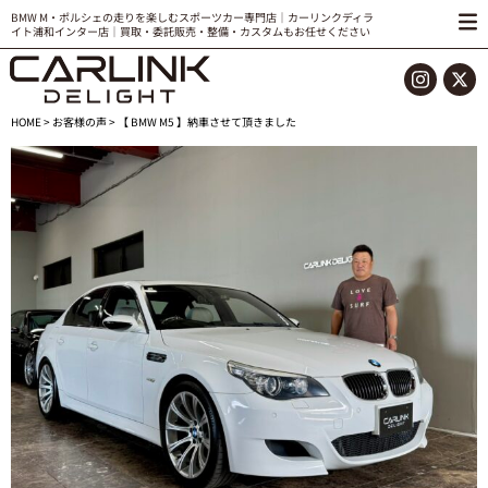
BMW M・ポルシェの走りを楽しむスポーツカー専門店｜カーリンクディラ
イト浦和インター店｜買取・委託販売・整備・カスタムもお任せください
HOME
>
お客様の声
> 【 BMW M5 】納車させて頂きました