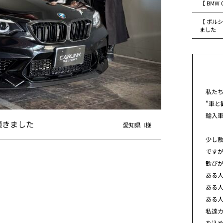
【 BMW
【 ポルシ
ました
私た
”車と
輸入
せて頂きました
愛知県
I様
少し
です
歓び
ある
ある
ある
私達カ
を込