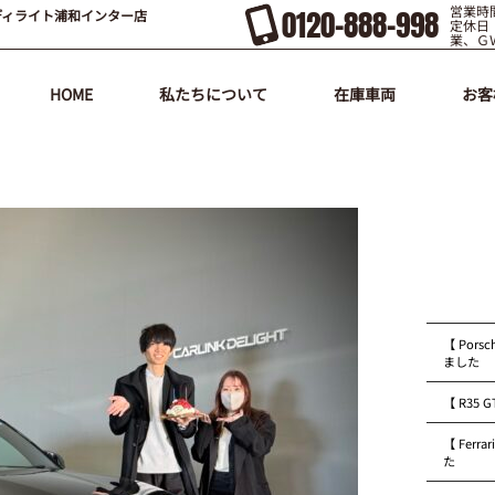
営業時間
0120-888-998
ディライト浦和インター店
定休日
業、Ｇ
HOME
私たちについて
在庫車両
お客
【 Pors
ました
【 R35
【 Fer
た