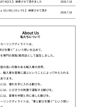
 G87 M2CS 】 納車させて頂きました
2026.7.18
ェ 911 991.1カレラS 】 納車させて頂き
2026.7.18
About Us
私たちについて
ちカーリンクディライトは、
歓びを繋ぐ” という想いを込めて、
車を専門の買取/販売店として誕生しました。
敷居の高い印象のある輸入車の世界。
が、輸入車を愛車に選ぶということによって叶えられる
があります。
人には、憧れを手に入れる歓びを。
人には、とびきりの刺激で運転する歓びを。
人には、愛車を仲間と共に楽しむ歓びを。
ーリンクディライトは、”車と歓びを繋ぐ”という想い
めて、