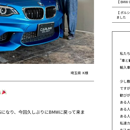
【 BMW
【 ポルシ
ました
私た
”車と
輸入
埼玉県
K様
少し
です
歓び
ある
ある
TSになり、今回久しぶりにBMWに戻って来ま
ある
私達カ
を込