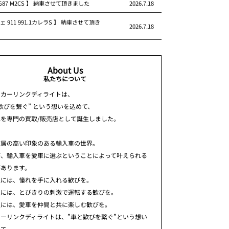
 G87 M2CS 】 納車させて頂きました
2026.7.18
ェ 911 991.1カレラS 】 納車させて頂き
2026.7.18
About Us
私たちについて
ちカーリンクディライトは、
歓びを繋ぐ” という想いを込めて、
車を専門の買取/販売店として誕生しました。
敷居の高い印象のある輸入車の世界。
が、輸入車を愛車に選ぶということによって叶えられる
があります。
人には、憧れを手に入れる歓びを。
人には、とびきりの刺激で運転する歓びを。
人には、愛車を仲間と共に楽しむ歓びを。
ーリンクディライトは、”車と歓びを繋ぐ”という想い
めて、