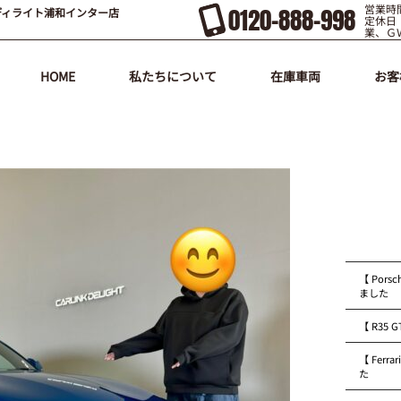
営業時間
0120-888-998
ディライト浦和インター店
定休日
業、Ｇ
HOME
私たちについて
在庫車両
お客
【 Pors
ました
【 R35
【 Fer
た