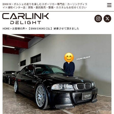
BMW M・ポルシェの走りを楽しむスポーツカー専門店｜カーリンクディラ
イト浦和インター店｜買取・委託販売・整備・カスタムもお任せください
HOME
>
お客様の声
> 【 BMW E46M3 CSL 】 納車させて頂きました