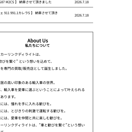
 G87 M2CS 】 納車させて頂きました
2026.7.18
ェ 911 991.1カレラS 】 納車させて頂き
2026.7.18
About Us
私たちについて
ちカーリンクディライトは、
歓びを繋ぐ” という想いを込めて、
車を専門の買取/販売店として誕生しました。
敷居の高い印象のある輸入車の世界。
が、輸入車を愛車に選ぶということによって叶えられる
があります。
人には、憧れを手に入れる歓びを。
人には、とびきりの刺激で運転する歓びを。
人には、愛車を仲間と共に楽しむ歓びを。
ーリンクディライトは、”車と歓びを繋ぐ”という想い
めて、