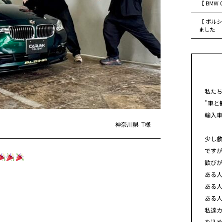
【 BMW
【 ポルシ
ました
私た
”車と
輸入
神奈川県
T様
少し
です
歓び
ある
ある
ある
私達カ
を込