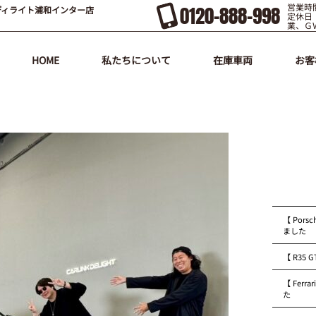
営業時間
0120-888-998
ディライト浦和インター店
定休日
業、Ｇ
HOME
私たちについて
在庫車両
お客
【 Pors
ました
【 R35
【 Fer
た