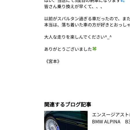
はい、当店にて3度目の納車になります
皆さん乗り換えが早くて、、、
以前がスパルタン過ぎる車だったので、ま
本当は、落ち着いた車の方が好きとおっし
大人な走りを楽しんでください^_^
ありがとうございました
《宮本》
関連するブログ記事
エンスージアス
BMW ALPINA B3