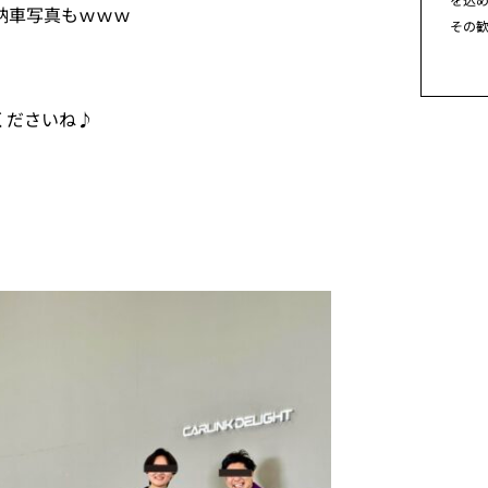
納車写真もｗｗｗ
その
くださいね♪