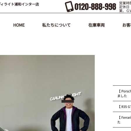
営業時間
0120-888-998
ディライト浦和インター店
定休日
業、Ｇ
HOME
私たちについて
在庫車両
お客
【 Pors
ました
【 R35
【 Fer
た