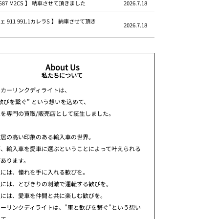
 G87 M2CS 】 納車させて頂きました
2026.7.18
ェ 911 991.1カレラS 】 納車させて頂き
2026.7.18
About Us
私たちについて
ちカーリンクディライトは、
歓びを繋ぐ” という想いを込めて、
車を専門の買取/販売店として誕生しました。
敷居の高い印象のある輸入車の世界。
が、輸入車を愛車に選ぶということによって叶えられる
があります。
人には、憧れを手に入れる歓びを。
人には、とびきりの刺激で運転する歓びを。
人には、愛車を仲間と共に楽しむ歓びを。
ーリンクディライトは、”車と歓びを繋ぐ”という想い
めて、