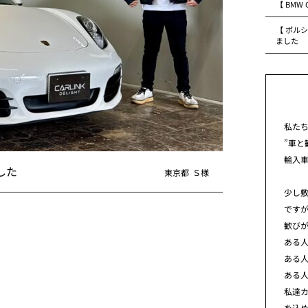
【 BMW
【 ポルシ
ました
私た
”車と
輸入
した
東京都
Ｓ様
少し
です
歓び
ある
ある
ある
私達カ
を込