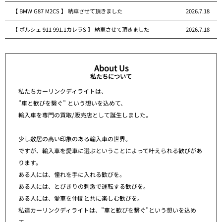
【 BMW G87 M2CS 】 納車させて頂きました
2026.7.18
【 ポルシェ 911 991.1カレラS 】 納車させて頂きました
2026.7.18
About Us
私たちについて
私たちカーリンクディライトは、
”車と歓びを繋ぐ” という想いを込めて、
輸入車を専門の買取/販売店として誕生しました。
少し敷居の高い印象のある輸入車の世界。
ですが、輸入車を愛車に選ぶということによって叶えられる歓びがあ
ります。
ある人には、憧れを手に入れる歓びを。
ある人には、とびきりの刺激で運転する歓びを。
ある人には、愛車を仲間と共に楽しむ歓びを。
私達カーリンクディライトは、”車と歓びを繋ぐ”という想いを込め
て、