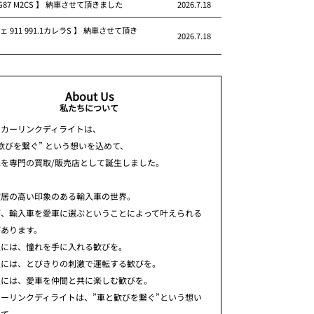
 G87 M2CS 】 納車させて頂きました
2026.7.18
ェ 911 991.1カレラS 】 納車させて頂き
2026.7.18
About Us
私たちについて
ちカーリンクディライトは、
歓びを繋ぐ” という想いを込めて、
車を専門の買取/販売店として誕生しました。
敷居の高い印象のある輸入車の世界。
が、輸入車を愛車に選ぶということによって叶えられる
があります。
人には、憧れを手に入れる歓びを。
人には、とびきりの刺激で運転する歓びを。
人には、愛車を仲間と共に楽しむ歓びを。
ーリンクディライトは、”車と歓びを繋ぐ”という想い
めて、