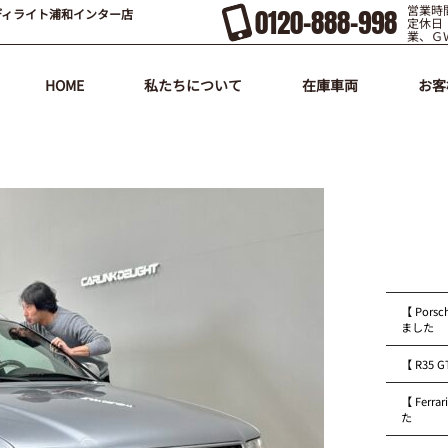
営業時間
0120-888-998
ディライト浦和インター店
定休日
業、Ｇ
HOME
私たちについて
在庫車両
お客
【 Pors
ました
【 R35
【 Fer
た