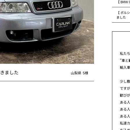
【 BMW
【 ポルシ
ました
私た
”車と
輸入
頂きました
山梨県
S様
少し
です
歓び
ある
ある
ある
私達カ
を込