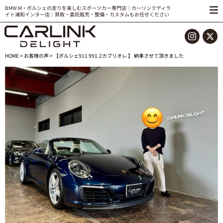
BMW M・ポルシェの走りを楽しむスポーツカー専門店｜カーリンクディラ
イト浦和インター店｜買取・委託販売・整備・カスタムもお任せください
HOME
>
お客様の声
> 【ポルシェ911 991.2カブリオレ 】 納車させて頂きました