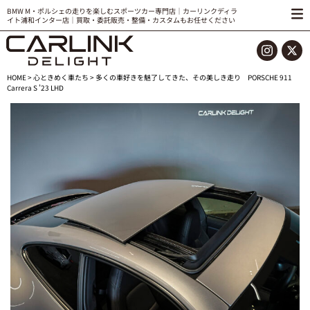
BMW M・ポルシェの走りを楽しむスポーツカー専門店｜カーリンクディラ
イト浦和インター店｜買取・委託販売・整備・カスタムもお任せください
HOME
>
心ときめく車たち
> 多くの車好きを魅了してきた、その美しき走り PORSCHE 911
Carrera S ’23 LHD