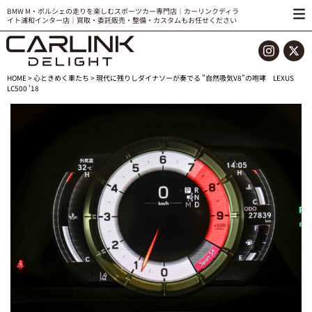
BMW M・ポルシェの走りを楽しむスポーツカー専門店｜カーリンクディラ
イト浦和インター店｜買取・委託販売・整備・カスタムもお任せください
HOME
>
心ときめく車たち
> 現代に残りしダイナソーが奏でる ”自然吸気V8”の咆哮 LEXUS
LC500 ’18