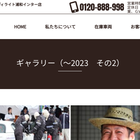
営業時間
0120-888-998
ディライト浦和インター店
定休日
業、Ｇ
HOME
私たちについて
在庫車両
お客
ギャラリー（～2023 その2）