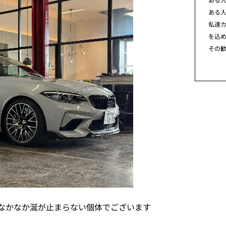
ある
私達カ
を込
その
となかなか涎が止まらない個体でございます