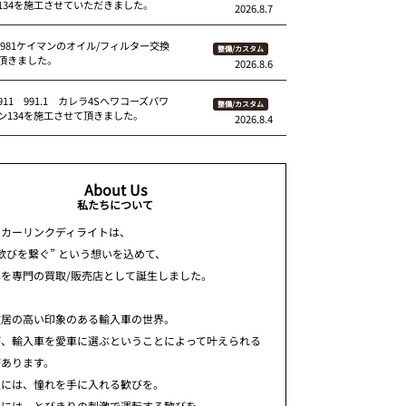
134を施工させていただきました。
2026.8.7
 981ケイマンのオイル/フィルター交換
整備/カスタム
頂きました。
2026.8.6
11 991.1 カレラ4Sへワコーズパワ
整備/カスタム
ン134を施工させて頂きました。
2026.8.4
About Us
私たちについて
ちカーリンクディライトは、
歓びを繋ぐ” という想いを込めて、
車を専門の買取/販売店として誕生しました。
敷居の高い印象のある輸入車の世界。
が、輸入車を愛車に選ぶということによって叶えられる
があります。
人には、憧れを手に入れる歓びを。
人には、とびきりの刺激で運転する歓びを。