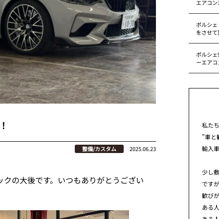
エアコン
ポルシェ
をさせて
ポルシェ9
ーエアコ
す！
私た
”車と
輸入
整備/カスタム
2025.06.23
少し
ニックの大後です。いつもありがとうござい
です
歓び
ある
ある