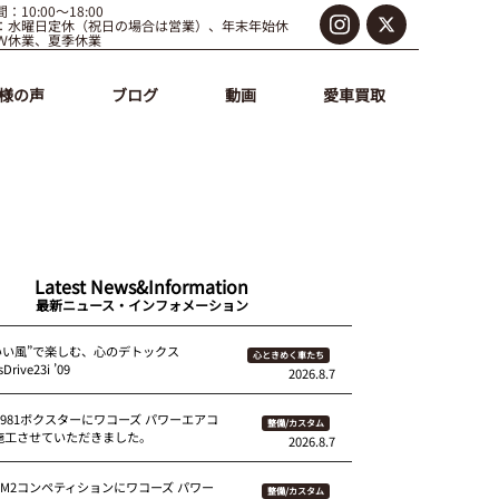
：10:00～18:00
：水曜日定休（祝日の場合は営業）、年末年始休
Ｗ休業、夏季休業
様の声
ブログ
動画
愛車買取
Latest News&Information
最新ニュース・インフォメーション
いい風”で楽しむ、心のデトックス
心ときめく車たち
Drive23i ’09
2026.8.7
 981ボクスターにワコーズ パワーエアコ
整備/カスタム
を施工させていただきました。
2026.8.7
87M2コンペティションにワコーズ パワー
整備/カスタム