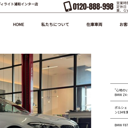
営業時間
0120-888-998
ディライト浦和インター店
定休日
業、Ｇ
HOME
私たちについて
在庫車両
お客
”心地の
BMW Z4 s
ポルシェ
ン134
BMW F