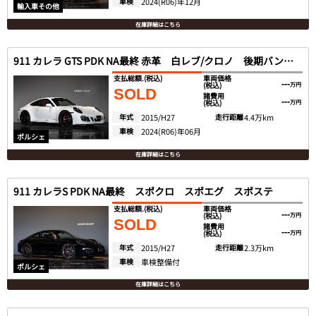
車検
2024(R06)年12月
輸入車その他
在庫詳細はこちら
911 カレラ GTS PDK NA最終 赤革 白レブ/クロノ 後期バンパー
支払総額.
(税込)
車両価格
---
(税込)
万円
SOLD
諸費用
---
(税込)
万円
年式
2015/H27
走行距離
4.4万km
車検
2024(R06)年06月
ポルシェ
在庫詳細はこちら
911 カレラS PDK NA最終 スポクロ スポエグ スポステ
支払総額.
(税込)
車両価格
---
(税込)
万円
SOLD
諸費用
---
(税込)
万円
年式
2015/H27
走行距離
2.3万km
車検
車検整備付
ポルシェ
在庫詳細はこちら