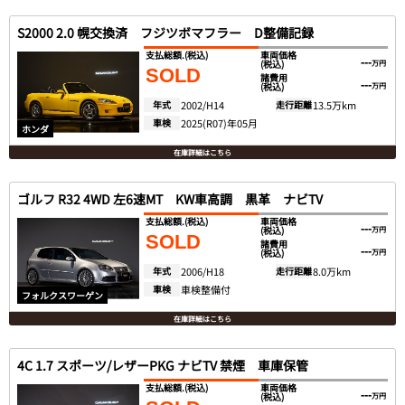
S2000 2.0 幌交換済 フジツボマフラー D整備記録
支払総額.
(税込)
車両価格
---
(税込)
万円
SOLD
諸費用
---
(税込)
万円
年式
2002/H14
走行距離
13.5万km
車検
2025(R07)年05月
ホンダ
在庫詳細はこちら
ゴルフ R32 4WD 左6速MT KW車高調 黒革 ナビTV
支払総額.
(税込)
車両価格
---
(税込)
万円
SOLD
諸費用
---
(税込)
万円
年式
2006/H18
走行距離
8.0万km
車検
車検整備付
フォルクスワーゲン
在庫詳細はこちら
4C 1.7 スポーツ/レザーPKG ナビTV 禁煙 車庫保管
支払総額.
(税込)
車両価格
---
(税込)
万円