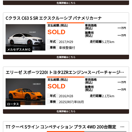
在庫詳細はこちら
Cクラス C63 S SR エクスクルーシブ パナメリカーナ
支払総額.
(税込)
車両価格
---
(税込)
万円
SOLD
諸費用
---
(税込)
万円
年式
2017/H29
走行距離
5.2万km
車検
車検整備付
メルセデスＡＭＧ
在庫詳細はこちら
エリーゼ スポーツ220I トヨタ2ZRエンジン+スーパーチャージャー
支払総額.
(税込)
車両価格
---
(税込)
万円
SOLD
諸費用
---
(税込)
万円
年式
2016/H28
走行距離
2.1万km
車検
2025(R07)年08月
ロータス
在庫詳細はこちら
TT クーペ Sライン コンペティション プラス 4WD 200台限定 RSデザインPKG 1オナ