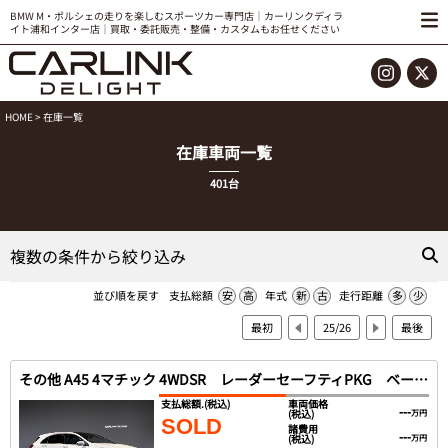
BMW M・ポルシェの走りを楽しむスポーツカー専門店｜カーリンクディラ
イト浦和インター店｜買取・委託販売・整備・カスタムもお任せください
HOME
> 在庫一覧
在庫車両一覧
401台
複数の条件から絞り込み
並び順を戻す
支払総額
安
高
年式
新
古
走行距離
多
少
最初
25/26
最後
その他 A45 4マチック 4WDSR レーダーセーフティPKG ベーシックPKG
支払総額.
(税込)
車両価格
---
(税込)
万円
SOLD
諸費用
---
(税込)
万円