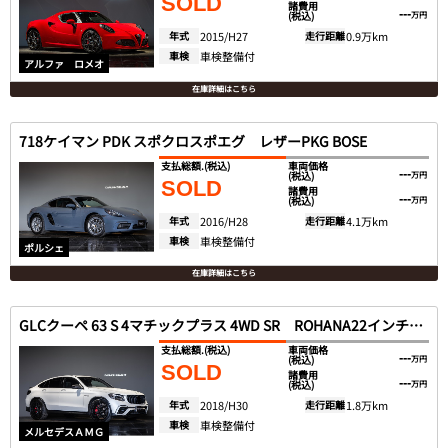
SOLD
諸費用
---
(税込)
万円
年式
2015/H27
走行距離
0.9万km
車検
車検整備付
アルファ ロメオ
在庫詳細はこちら
718ケイマン PDK スポクロスポエグ レザーPKG BOSE
支払総額.
(税込)
車両価格
---
(税込)
万円
SOLD
諸費用
---
(税込)
万円
年式
2016/H28
走行距離
4.1万km
車検
車検整備付
ポルシェ
在庫詳細はこちら
GLCクーペ 63 S 4マチックプラス 4WD SR ROHANA22インチAW Digi-Tec585PS
支払総額.
(税込)
車両価格
---
(税込)
万円
SOLD
諸費用
---
(税込)
万円
年式
2018/H30
走行距離
1.8万km
車検
車検整備付
メルセデスＡＭＧ