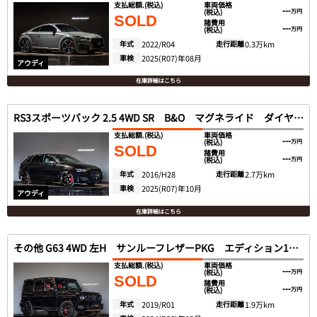
支払総額.
(税込)
車両価格
---
(税込)
万円
SOLD
諸費用
---
(税込)
万円
年式
2022/R04
走行距離
0.3万km
車検
2025(R07)年08月
アウディ
在庫詳細はこちら
RS3スポーツバック 2.5 4WD SR B&O マグネライド ダイヤステッチ革
支払総額.
(税込)
車両価格
---
(税込)
万円
SOLD
諸費用
---
(税込)
万円
年式
2016/H28
走行距離
2.7万km
車検
2025(R07)年10月
アウディ
在庫詳細はこちら
その他 G63 4WD 左H サンルーフレザーPKG エディション1AW ブルメスター
支払総額.
(税込)
車両価格
---
(税込)
万円
SOLD
諸費用
---
(税込)
万円
年式
2019/R01
走行距離
1.9万km