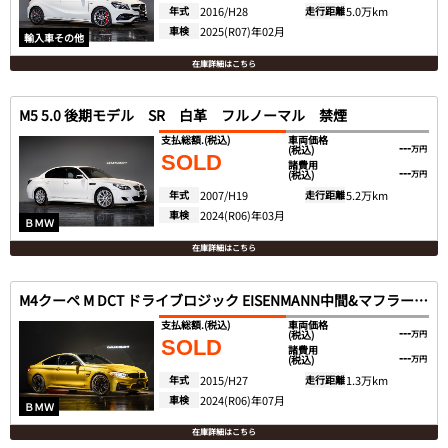
年式
2016/H28
走行距離
5.0万km
車検
2025(R07)年02月
輸入車その他
在庫詳細はこちら
M5 5.0 後期モデル SR 白革 フルノーマル 禁煙
支払総額.
(税込)
車両価格
---
(税込)
万円
SOLD
諸費用
---
(税込)
万円
年式
2007/H19
走行距離
5.2万km
車検
2024(R06)年03月
ＢＭＷ
在庫詳細はこちら
M4クーペ M DCT ドライブロジック EISENMANN中間&マフラー Mパフォエアロ
支払総額.
(税込)
車両価格
---
(税込)
万円
SOLD
諸費用
---
(税込)
万円
年式
2015/H27
走行距離
1.3万km
車検
2024(R06)年07月
ＢＭＷ
在庫詳細はこちら