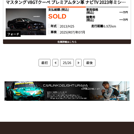
マスタング V8GTクーペ プレミアムタン革 ナビTV 2023年ミシュランタイヤ
支払総額.
(税込)
車両価格
---
(税込)
万円
SOLD
諸費用
---
(税込)
万円
年式
2013/H25
走行距離
6.9万km
車検
2025(R07)年07月
フォード
在庫詳細はこちら
最初
25/26
最後