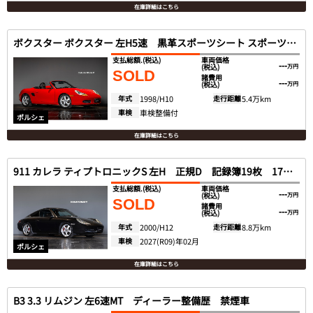
在庫詳細はこちら
ボクスター ボクスター 左H5速 黒革スポーツシート スポーツシャーシ
支払総額.
(税込)
車両価格
---
(税込)
万円
SOLD
諸費用
---
(税込)
万円
年式
1998/H10
走行距離
5.4万km
車検
車検整備付
ポルシェ
在庫詳細はこちら
911 カレラ ティプトロニックS 左H 正規D 記録簿19枚 17インチAW
支払総額.
(税込)
車両価格
---
(税込)
万円
SOLD
諸費用
---
(税込)
万円
年式
2000/H12
走行距離
8.8万km
車検
2027(R09)年02月
ポルシェ
在庫詳細はこちら
B3 3.3 リムジン 左6速MT ディーラー整備歴 禁煙車