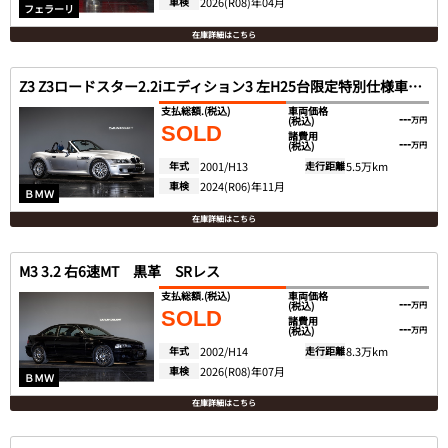
車検
2026(R08)年04月
フェラーリ
在庫詳細はこちら
Z3 Z3ロードスター2.2iエディション3 左H25台限定特別仕様車 5速MT
支払総額.
(税込)
車両価格
---
(税込)
万円
SOLD
諸費用
---
(税込)
万円
年式
2001/H13
走行距離
5.5万km
車検
2024(R06)年11月
ＢＭＷ
在庫詳細はこちら
M3 3.2 右6速MT 黒革 SRレス
支払総額.
(税込)
車両価格
---
(税込)
万円
SOLD
諸費用
---
(税込)
万円
年式
2002/H14
走行距離
8.3万km
車検
2026(R08)年07月
ＢＭＷ
在庫詳細はこちら