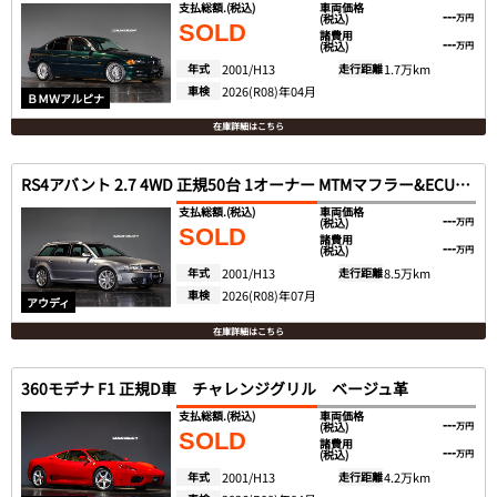
支払総額.
(税込)
車両価格
---
(税込)
万円
SOLD
諸費用
---
(税込)
万円
年式
2001/H13
走行距離
1.7万km
車検
2026(R08)年04月
ＢＭＷアルピナ
在庫詳細はこちら
RS4アバント 2.7 4WD 正規50台 1オーナー MTMマフラー&ECU KW
支払総額.
(税込)
車両価格
---
(税込)
万円
SOLD
諸費用
---
(税込)
万円
年式
2001/H13
走行距離
8.5万km
車検
2026(R08)年07月
アウディ
在庫詳細はこちら
360モデナ F1 正規D車 チャレンジグリル ベージュ革
支払総額.
(税込)
車両価格
---
(税込)
万円
SOLD
諸費用
---
(税込)
万円
年式
2001/H13
走行距離
4.2万km