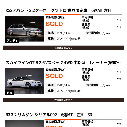
RS2アバント 2.2ターボ クワトロ 世界限定車 6速MT 左H
支払総額.
(税込)
車両価格
---
(税込)
万円
SOLD
諸費用
---
(税込)
万円
年式
1995/H07
走行距離
8.9万km
車検
2025(R07)年02月
アウディ
在庫詳細はこちら
スカイラインGT-R 2.6 Vスペック 4WD 中期型 1オーナー(家族内名変)
支払総額.
(税込)
車両価格
---
(税込)
万円
SOLD
諸費用
---
(税込)
万円
年式
1996/H08
走行距離
1.5万km
車検
2027(R09)年03月
日産
在庫詳細はこちら
B3 3.2 リムジン シリアル002 6速MT 左H SR
支払総額.
(税込)
車両価格
---
(税込)
万円