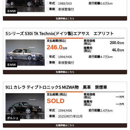
年式
1988/S63
走行距離
0.6万km
車検
車検整備付
ＢＭＷ
在庫詳細はこちら
5シリーズ 530i TA Technix(ドイツ製)エアサス エアリフト
支払総額
(税込)
車両価格
200.0
(税込)
万円
246.0
諸費用
万円
46.0
(税込)
万円
年式
1994/H06
走行距離
4.7万km
車検
車検整備付
ＢＭＷ
在庫詳細はこちら
911 カレラ ティプトロニックS MIZWA物 黒革 禁煙車
支払総額.
(税込)
車両価格
---
(税込)
万円
SOLD
諸費用
---
(税込)
万円
年式
1994/H06
走行距離
2.4万km
車検
2025(R07)年02月
ポルシェ
在庫詳細はこちら