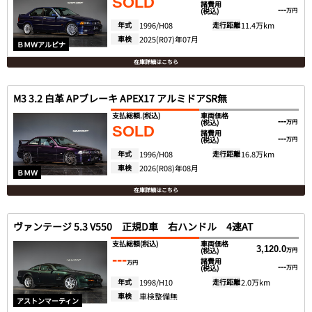
SOLD
諸費用
---
(税込)
万円
年式
1996/H08
走行距離
11.4万km
車検
2025(R07)年07月
ＢＭＷアルピナ
在庫詳細はこちら
M3 3.2 白革 APブレーキ APEX17 アルミドアSR無
支払総額.
(税込)
車両価格
---
(税込)
万円
SOLD
諸費用
---
(税込)
万円
年式
1996/H08
走行距離
16.8万km
車検
2026(R08)年08月
ＢＭＷ
在庫詳細はこちら
ヴァンテージ 5.3 V550 正規D車 右ハンドル 4速AT
支払総額
(税込)
車両価格
3,120.0
(税込)
万円
---
諸費用
万円
---
(税込)
万円
年式
1998/H10
走行距離
2.0万km
車検
車検整備無
アストンマーティン