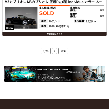
M3カブリオレ M3カブリオレ 正規D左6速 individualカラー ネイビー革
支払総額.
(税込)
車両価格
---
(税込)
万円
SOLD
諸費用
---
(税込)
万円
年式
2002/H14
走行距離
13.3万km
車検
2026(R08)年11月
ＢＭＷ
在庫詳細はこちら
1/26
最後