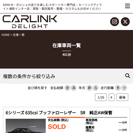
BMW M・ポルシェの走りを楽しむスポーツカー専門店｜カーリンクディラ
イト浦和インター店｜買取・委託販売・整備・カスタムもお任せください
HOME
> 在庫一覧
在庫車両一覧
401台
複数の条件から絞り込み
並び順を戻す
支払総額
安
高
年式
新
古
走行距離
多
少
1/26
最後
6シリーズ 635csi ブッファローレザー SR 純正AW保管
支払総額.
(税込)
車両価格
---
(税込)
万円
SOLD
諸費用
---
(税込)
万円