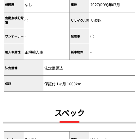
なし
2027(R09)年07月
修理歴
車検
定期点検記録
◯
リ済込
リサイクル料
簿
-
◯
ワンオーナー
禁煙車
正規輸入車
-
輸入車属性
新車物件
法定整備込
法定整備
保証付 1ヶ月 1000km
保証
スペック