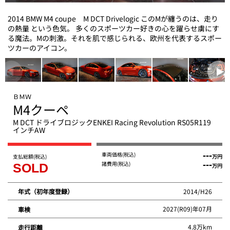
2014 BMW M4 coupe M DCT Drivelogic このMが纏うのは、走り
の熱量 という色気。 多くのスポーツカー好きの心を躍らせ虜にす
る魔法。Mの刺激。それを肌で感じられる、欧州を代表するスポー
ツカーのアイコン。
ＢＭＷ
M4クーペ
M DCT ドライブロジックENKEI Racing Revolution RS05R119
インチAW
車両価格
(税込)
---
支払総額
(税込)
万円
諸費用
(税込)
---
SOLD
万円
2014/H26
年式（初年度登録）
2027(R09)年07月
車検
4.8万km
走行距離