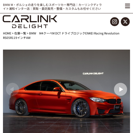
BMW M・ポルシェの走りを楽しむスポーツカー専門店｜カーリンクディラ
イト浦和インター店｜買取・委託販売・整備・カスタムもお任せください
HOME
>
在庫一覧
> BMW M4クーペM DCT ドライブロジックENKEI Racing Revolution
RS05R119インチAW