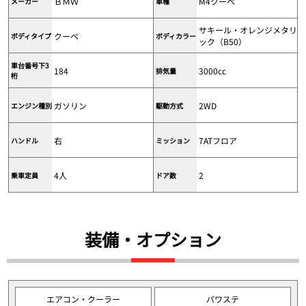
ＢＭＷ
M4クーペ
メーカー
車種
サキール・オレンジメタリ
クーペ
ボディタイプ
ボディカラー
ック（B50）
車台番号下3
184
3000cc
排気量
桁
ガソリン
2WD
エンジン種別
駆動方式
右
7ATフロア
ハンドル
ミッション
4人
2
乗車定員
ドア数
装備・オプション
エアコン・クーラー
パワステ