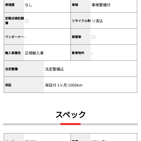
なし
車検整備付
修理歴
車検
定期点検記録
◯
リ済込
リサイクル料
簿
-
◯
ワンオーナー
禁煙車
正規輸入車
-
輸入車属性
新車物件
法定整備込
法定整備
保証付 1ヶ月 1000km
保証
スペック