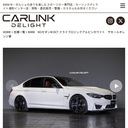
BMW M・ポルシェの走りを楽しむスポーツカー専門店｜カーリンクディラ
イト浦和インター店｜買取・委託販売・整備・カスタムもお任せください
HOME
>
在庫一覧
> BMW M3セダンM DCT ドライブロジックアルピンホワイト サキールオレ
ンジ革