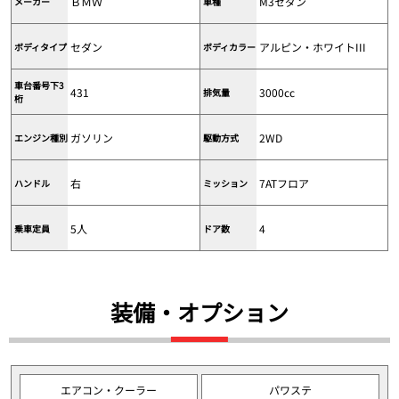
ＢＭＷ
M3セダン
メーカー
車種
セダン
アルピン・ホワイトIII
ボディタイプ
ボディカラー
車台番号下3
431
3000cc
排気量
桁
ガソリン
2WD
エンジン種別
駆動方式
右
7ATフロア
ハンドル
ミッション
5人
4
乗車定員
ドア数
装備・オプション
エアコン・クーラー
パワステ