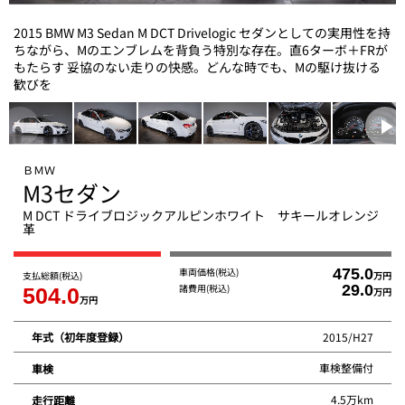
2015 BMW M3 Sedan M DCT Drivelogic セダンとしての実用性を持
ちながら、Mのエンブレムを背負う特別な存在。直6ターボ＋FRが
もたらす 妥協のない走りの快感。どんな時でも、Mの駆け抜ける
歓びを
ＢＭＷ
M3セダン
M DCT ドライブロジックアルピンホワイト サキールオレンジ
革
車両価格
(税込)
475.0
支払総額
(税込)
万円
諸費用
(税込)
29.0
504.0
万円
万円
2015/H27
年式（初年度登録）
車検整備付
車検
4.5万km
走行距離