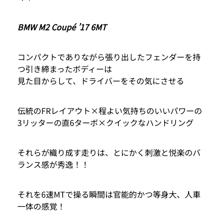
BMW M2 Coupé ’17 6MT
コンパクトでありながら張り出したフェンダーを持
つ引き締まったボディーは
見た目からして、ドライバーをその気にさせる
伝統のFRレイアウト×程よい気持ちのいいパワーの
3リッターの直6ターボ×クイックなハンドリング
それらが織り成す走りは、とにかく刺激と悦楽のバ
ランス感が秀逸！！
それを6速MTで操る瞬間は官能的かつ等身大、人車
一体の感覚！