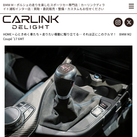
BMW M・ポルシェの走りを楽しむスポーツカー専門店｜カーリンクディラ
イト浦和インター店｜買取・委託販売・整備・カスタムもお任せください
HOME
>
心ときめく車たち
> 走りたい衝動に駆り立てる… それは正にこのクルマ！ BMW M2
Coupé ’17 6MT