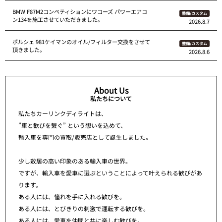
BMW F87M2コンペティションにワコーズ パワーエアコ
整備/カスタム
ン134を施工させていただきました。
2026.8.7
ポルシェ 981ケイマンのオイル/フィルター交換をさせて
整備/カスタム
頂きました。
2026.8.6
About Us
私たちについて
私たちカーリンクディライトは、
”車と歓びを繋ぐ” という想いを込めて、
輸入車を専門の買取/販売店として誕生しました。
少し敷居の高い印象のある輸入車の世界。
ですが、輸入車を愛車に選ぶということによって叶えられる歓びがあ
ります。
ある人には、憧れを手に入れる歓びを。
ある人には、とびきりの刺激で運転する歓びを。
ある人には、愛車を仲間と共に楽しむ歓びを。