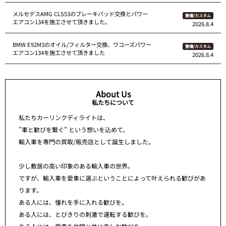
メルセデスAMG CLS53のブレーキパッド交換とパワー
整備/カスタム
エアコン134を施工させて頂きました。
2026.8.4
BMW E92M3のオイル/フィルター交換、ワコーズパワー
整備/カスタム
エアコン134を施工させて頂きました
2026.8.4
About Us
私たちについて
私たちカーリンクディライトは、
”車と歓びを繋ぐ” という想いを込めて、
輸入車を専門の買取/販売店として誕生しました。
少し敷居の高い印象のある輸入車の世界。
ですが、輸入車を愛車に選ぶということによって叶えられる歓びがあ
ります。
ある人には、憧れを手に入れる歓びを。
ある人には、とびきりの刺激で運転する歓びを。