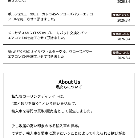
頂きました。
2026.8.6
ポルシェ911 991.1 カレラ4Sへワコーズパワーエアコ
整備/カスタム
ン134を施工させて頂きました。
2026.8.4
メルセデスAMG CLS53のブレーキパッド交換とパワー
整備/カスタム
エアコン134を施工させて頂きました。
2026.8.4
BMW E92M3のオイル/フィルター交換、ワコーズパワー
整備/カスタム
エアコン134を施工させて頂きました
2026.8.4
About Us
私たちについて
私たちカーリンクディライトは、
”車と歓びを繋ぐ” という想いを込めて、
輸入車を専門の買取/販売店として誕生しました。
少し敷居の高い印象のある輸入車の世界。
ですが、輸入車を愛車に選ぶということによって叶えられる歓びがあ