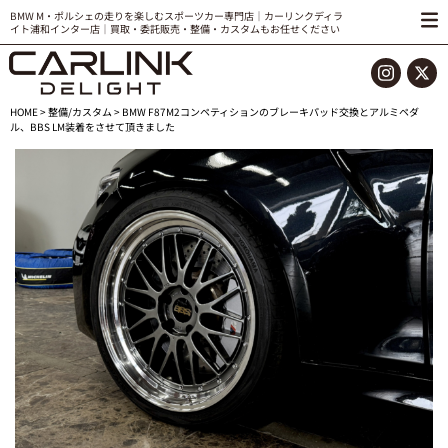
BMW M・ポルシェの走りを楽しむスポーツカー専門店｜カーリンクディラ
イト浦和インター店｜買取・委託販売・整備・カスタムもお任せください
HOME
>
整備/カスタム
> BMW F87M2コンペティションのブレーキパッド交換とアルミペダ
ル、BBS LM装着をさせて頂きました