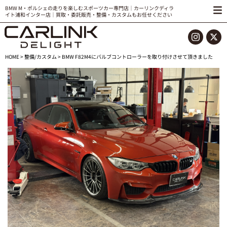
BMW M・ポルシェの走りを楽しむスポーツカー専門店｜カーリンクディラ
イト浦和インター店｜買取・委託販売・整備・カスタムもお任せください
HOME
>
整備/カスタム
> BMW F82M4にバルブコントローラーを取り付けさせて頂きました