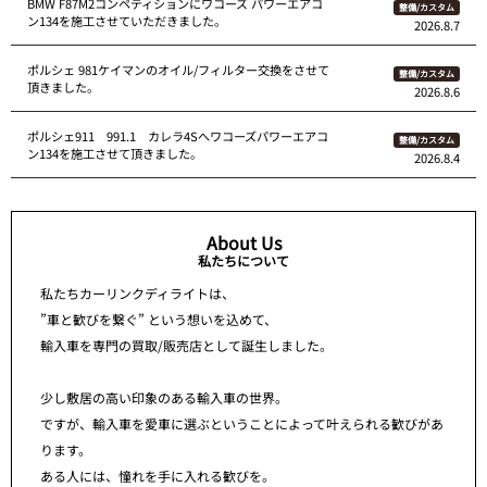
BMW F87M2コンペティションにワコーズ パワーエアコ
整備/カスタム
ン134を施工させていただきました。
2026.8.7
ポルシェ 981ケイマンのオイル/フィルター交換をさせて
整備/カスタム
頂きました。
2026.8.6
ポルシェ911 991.1 カレラ4Sへワコーズパワーエアコ
整備/カスタム
ン134を施工させて頂きました。
2026.8.4
About Us
私たちについて
私たちカーリンクディライトは、
”車と歓びを繋ぐ” という想いを込めて、
輸入車を専門の買取/販売店として誕生しました。
少し敷居の高い印象のある輸入車の世界。
ですが、輸入車を愛車に選ぶということによって叶えられる歓びがあ
ります。
ある人には、憧れを手に入れる歓びを。