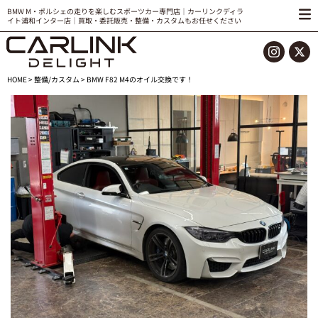
BMW M・ポルシェの走りを楽しむスポーツカー専門店｜カーリンクディラ
イト浦和インター店｜買取・委託販売・整備・カスタムもお任せください
HOME
>
整備/カスタム
> BMW F82 M4のオイル交換です！