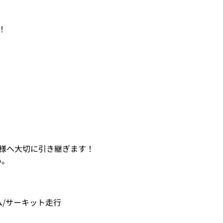
！
様へ大切に引き継ぎます！
い。
ム/サーキット走行