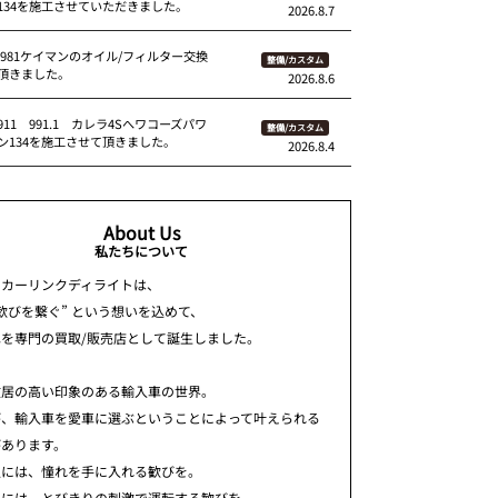
134を施工させていただきました。
2026.8.7
 981ケイマンのオイル/フィルター交換
整備/カスタム
頂きました。
2026.8.6
11 991.1 カレラ4Sへワコーズパワ
整備/カスタム
ン134を施工させて頂きました。
2026.8.4
About Us
私たちについて
ちカーリンクディライトは、
歓びを繋ぐ” という想いを込めて、
車を専門の買取/販売店として誕生しました。
敷居の高い印象のある輸入車の世界。
が、輸入車を愛車に選ぶということによって叶えられる
があります。
人には、憧れを手に入れる歓びを。
人には、とびきりの刺激で運転する歓びを。