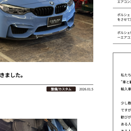
エアコン
ポルシェ
をさせて
ポルシェ9
ーエアコ
頂きました。
私た
”車と
輸入
整備/カスタム
2026.01.5
少し
です
歓び
ある
ある