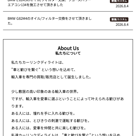
整備/カスタム
エアコン134を施工させて頂きました
2026.8.4
BMW G82M4のオイル/フィルター交換をさせて頂きまし
整備/カスタム
た。
2026.8.4
About Us
私たちについて
私たちカーリンクディライトは、
”車と歓びを繋ぐ” という想いを込めて、
輸入車を専門の買取/販売店として誕生しました。
少し敷居の高い印象のある輸入車の世界。
ですが、輸入車を愛車に選ぶということによって叶えられる歓びがあ
ります。
ある人には、憧れを手に入れる歓びを。
ある人には、とびきりの刺激で運転する歓びを。
ある人には、愛車を仲間と共に楽しむ歓びを。
私達カーリンクディライトは、”車と歓びを繋ぐ”という想いを込め