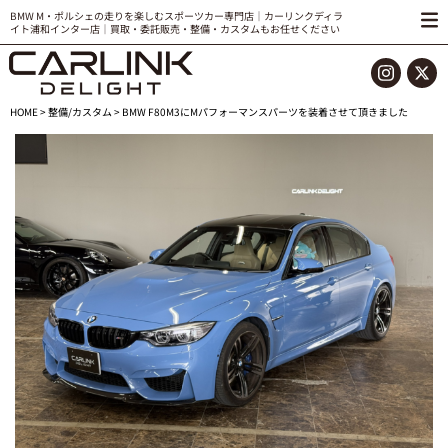
BMW M・ポルシェの走りを楽しむスポーツカー専門店｜カーリンクディラ
イト浦和インター店｜買取・委託販売・整備・カスタムもお任せください
HOME
>
整備/カスタム
> BMW F80M3にMパフォーマンスパーツを装着させて頂きました