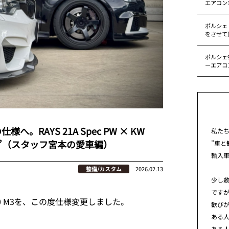
エアコン
ポルシェ
をさせて
ポルシェ9
ーエアコ
へ。RAYS 21A Spec PW × KW
私た
例”（スタッフ宮本の愛車編）
”車と
輸入
整備/カスタム
2026.02.13
少し
です
0 M3を、この度仕様変更しました。
歓び
ある
ある