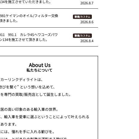
134を施工させていただきました。
2026.8.7
 981ケイマンのオイル/フィルター交換
整備/カスタム
頂きました。
2026.8.6
11 991.1 カレラ4Sへワコーズパワ
整備/カスタム
ン134を施工させて頂きました。
2026.8.4
About Us
私たちについて
ちカーリンクディライトは、
歓びを繋ぐ” という想いを込めて、
車を専門の買取/販売店として誕生しました。
敷居の高い印象のある輸入車の世界。
が、輸入車を愛車に選ぶということによって叶えられる
があります。
人には、憧れを手に入れる歓びを。
人には、とびきりの刺激で運転する歓びを。