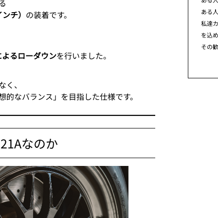
る
ある
18インチ）
の装着です。
私達カ
を込
その
ing）によるローダウン
を行いました。
なく、
想的なバランス」を目指した仕様です。
21Aなのか