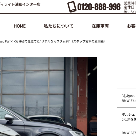
営業時間
0120-888-998
ディライト浦和インター店
定休日
業、Ｇ
HOME
私たちについて
在庫車両
お客
 Spec PW × KW HASで仕立てた“リアルなカスタム例”（スタッフ宮本の愛車編）
”心地の
BMW Z4 s
ポルシェ
ン134
BMW F