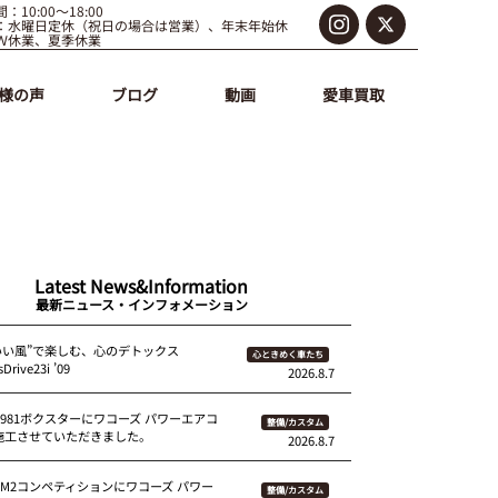
：10:00～18:00
：水曜日定休（祝日の場合は営業）、年末年始休
Ｗ休業、夏季休業
様の声
ブログ
動画
愛車買取
Latest News&Information
最新ニュース・インフォメーション
いい風”で楽しむ、心のデトックス
心ときめく車たち
Drive23i ’09
2026.8.7
 981ボクスターにワコーズ パワーエアコ
整備/カスタム
を施工させていただきました。
2026.8.7
87M2コンペティションにワコーズ パワー
整備/カスタム