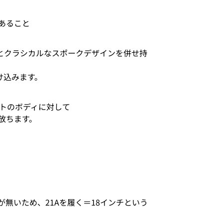
あること
の機能性とクラシカルなスポークデザインを併せ持
け込みます。
イトのボディに対して
放ちます。
が無いため、21Aを履く＝18インチという