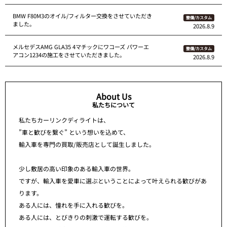
BMW F80M3のオイル/フィルター交換をさせていただき
整備/カスタム
ました。
2026.8.9
メルセデスAMG GLA35 4マチックにワコーズ パワーエ
整備/カスタム
アコン1234の施工をさせていただきました。
2026.8.9
About Us
私たちについて
私たちカーリンクディライトは、
”車と歓びを繋ぐ” という想いを込めて、
輸入車を専門の買取/販売店として誕生しました。
少し敷居の高い印象のある輸入車の世界。
ですが、輸入車を愛車に選ぶということによって叶えられる歓びがあ
ります。
ある人には、憧れを手に入れる歓びを。
ある人には、とびきりの刺激で運転する歓びを。