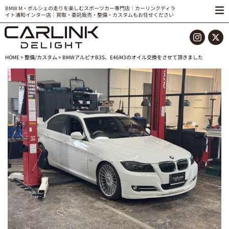
BMW M・ポルシェの走りを楽しむスポーツカー専門店｜カーリンクディラ
イト浦和インター店｜買取・委託販売・整備・カスタムもお任せください
HOME
>
整備/カスタム
> BMWアルピナB3S、E46M3のオイル交換をさせて頂きました