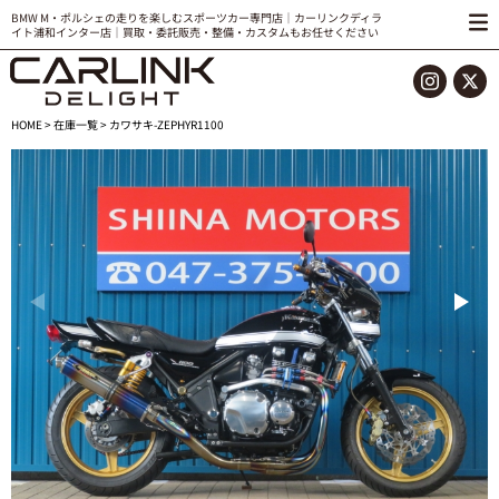
BMW M・ポルシェの走りを楽しむスポーツカー専門店｜カーリンクディラ
イト浦和インター店｜買取・委託販売・整備・カスタムもお任せください
HOME
>
在庫一覧
> カワサキ-ZEPHYR1100