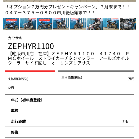
「オプション７万円分プレゼントキャンペーン」７月末まで！！
０４７－３７５－０８００市川絶版館まで！！
カワサキ
ZEPHYR1100
【絶版市川店 在庫】ＺＥＰＨＹＲ１１００ ４１７４０ Ｐ
ＭＣホイール ストライカーチタンマフラー アールズオイル
クーラーサイド回し オーリンズリアサス
車両価格
(税込)
支払総額
(税込)
万円
万円
年式（初年度登録）
車検
万k
走行距離
修復