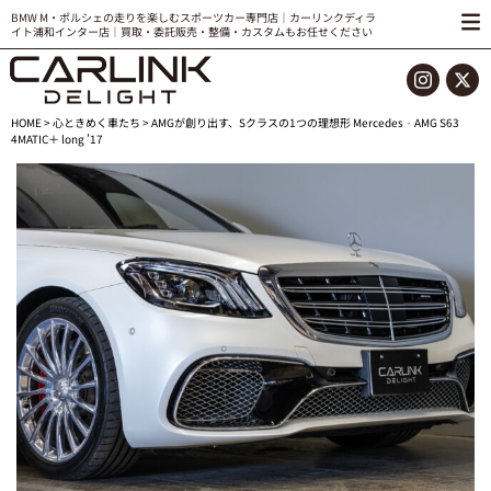
BMW M・ポルシェの走りを楽しむスポーツカー専門店｜カーリンクディラ
イト浦和インター店｜買取・委託販売・整備・カスタムもお任せください
HOME
>
心ときめく車たち
> AMGが創り出す、Sクラスの1つの理想形 Mercedes‐AMG S63
4MATIC＋ long ’17