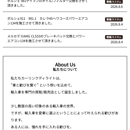
ポルシェ 981ケイマンのオイル/フィルター交換をさせて
整備/カスタム
頂きました。
2026.8.6
ポルシェ911 991.1 カレラ4Sへワコーズパワーエアコ
整備/カスタム
ン134を施工させて頂きました。
2026.8.4
メルセデスAMG CLS53のブレーキパッド交換とパワー
整備/カスタム
エアコン134を施工させて頂きました。
2026.8.4
About Us
私たちについて
私たちカーリンクディライトは、
”車と歓びを繋ぐ” という想いを込めて、
輸入車を専門の買取/販売店として誕生しました。
少し敷居の高い印象のある輸入車の世界。
ですが、輸入車を愛車に選ぶということによって叶えられる歓びがあ
ります。
ある人には、憧れを手に入れる歓びを。