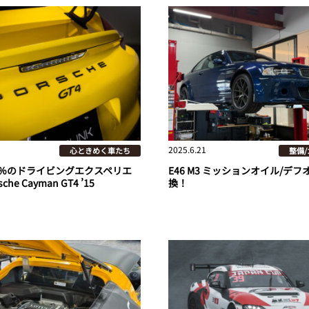
2025.6.21
心ときめく車たち
整備
0％のドライビングエクスペリエ
E46 M3 ミッションオイル/デ
che Cayman GT4 ’15
換！