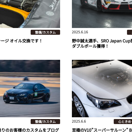
2025.6.16
整備/カスタム
シージ オイル交換です！
野中誠太選手、SRO Japan Cu
ダブルポール獲得！
2025.6.6
整備/カスタム
心ときめ
M2乗りのお客様のカスタムをブログ
至極のV10”スーパーサルーン” B