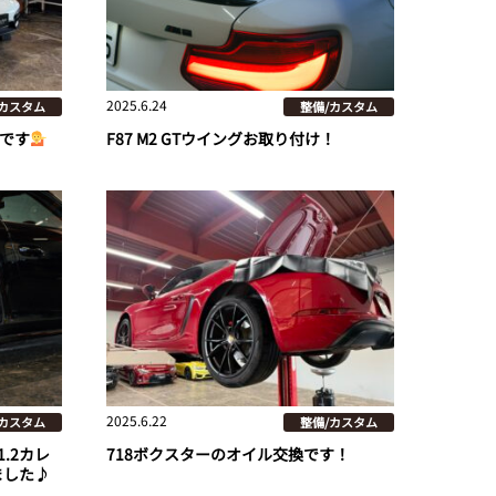
2025.6.24
/カスタム
整備/カスタム
換です
F87 M2 GTウイングお取り付け！
2025.6.22
/カスタム
整備/カスタム
.2カレ
718ボクスターのオイル交換です！
ました♪