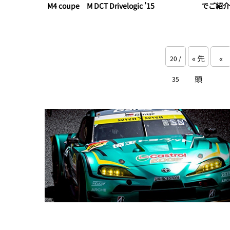
M4 coupe M DCT Drivelogic ’15
でご紹介
« 先
«
20 /
頭
35