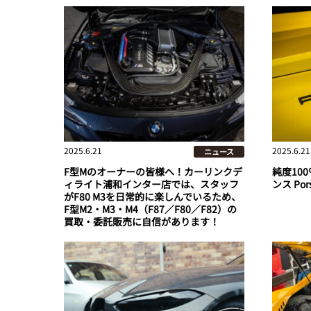
2025.6.21
2025.6.21
ニュース
F型Mのオーナーの皆様へ！カーリンクデ
純度10
ィライト浦和インター店では、スタッフ
ンス Pors
がF80 M3を日常的に楽しんでいるため、
F型M2・M3・M4（F87／F80／F82）の
買取・委託販売に自信があります！