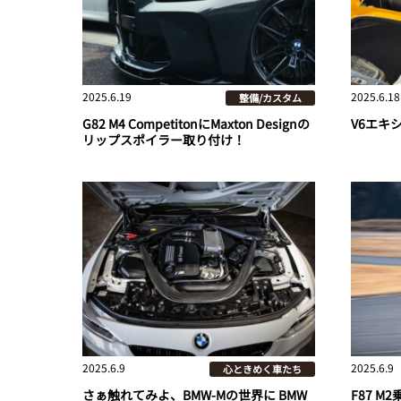
2025.6.19
2025.6.18
整備/カスタム
G82 M4 CompetitonにMaxton Designの
V6エキ
リップスポイラー取り付け！
2025.6.9
2025.6.9
心ときめく車たち
さぁ触れてみよ、BMW-Mの世界に BMW
F87 