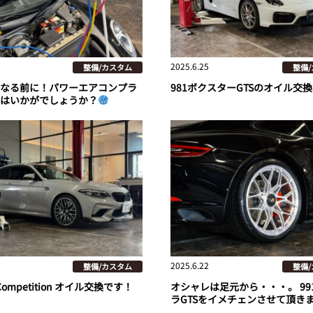
2025.6.25
整備/カスタム
整備
なる前に！パワーエアコンプラ
981ボクスターGTSのオイル交
はいかがでしょうか？
2025.6.22
整備/カスタム
整備
 Competition オイル交換です！
オシャレは足元から・・・。 991
ラGTSをイメチェンさせて頂き