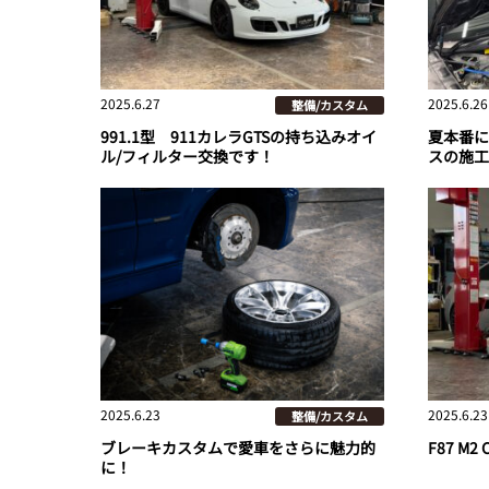
2025.6.27
2025.6.26
整備/カスタム
991.1型 911カレラGTSの持ち込みオイ
夏本番に
ル/フィルター交換です！
スの施工
2025.6.23
2025.6.23
整備/カスタム
ブレーキカスタムで愛車をさらに魅力的
F87 M2
に！