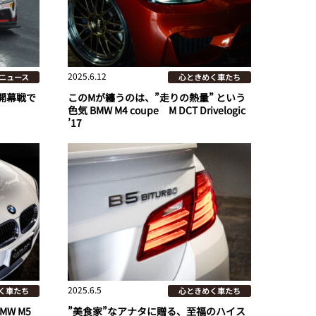
2025.6.12
ニュース
心ときめく車たち
p開幕戦で
このMが纏うのは、”走りの熱量” という
色気 BMW M4 coupe M DCT Drivelogic
’17
2025.6.5
く車たち
心ときめく車たち
MW M5
”美食家”なアナタに贈る、至福のハイス