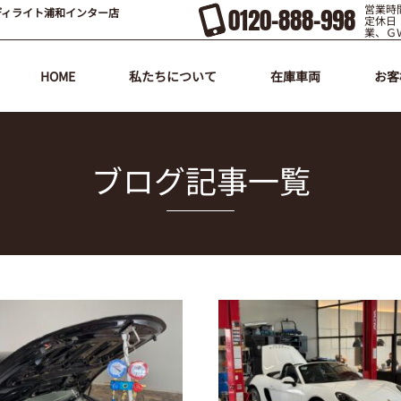
営業時間
0120-888-998
ディライト浦和インター店
定休日
業、Ｇ
HOME
私たちについて
在庫車両
お客
ブログ記事一覧