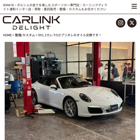
BMW M・ポルシェの走りを楽しむスポーツカー専門店｜カーリンクディラ
イト浦和インター店｜買取・委託販売・整備・カスタムもお任せください
HOME
>
整備/カスタム
> 991.2カレラSカブリオレのオイル交換です！