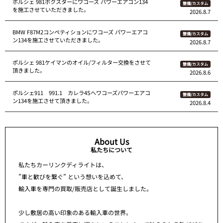
ポルシェ 981ボクスターにワコーズ パワーエアコン134
整備/カスタム
を施工させていただきました。
2026.8.7
BMW F87M2コンペティションにワコーズ パワーエアコ
整備/カスタム
ン134を施工させていただきました。
2026.8.7
ポルシェ 981ケイマンのオイル/フィルター交換をさせて
整備/カスタム
頂きました。
2026.8.6
ポルシェ911 991.1 カレラ4Sへワコーズパワーエアコ
整備/カスタム
ン134を施工させて頂きました。
2026.8.4
About Us
私たちについて
私たちカーリンクディライトは、
”車と歓びを繋ぐ” という想いを込めて、
輸入車を専門の買取/販売店として誕生しました。
少し敷居の高い印象のある輸入車の世界。