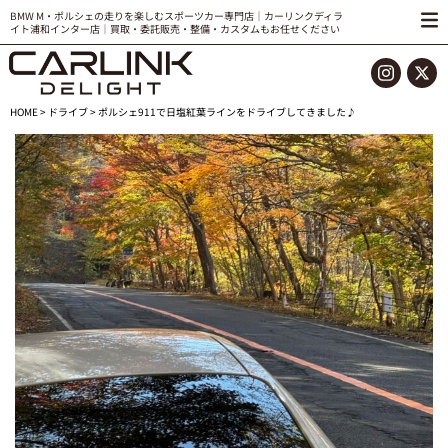
BMW M・ポルシェの走りを楽しむスポーツカー専門店｜カーリンクディラ
イト浦和インター店｜買取・委託販売・整備・カスタムもお任せください
HOME
>
ドライブ
> ポルシェ911で日塩紅葉ラインをドライブしてきました♪