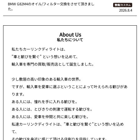
BMW G82M4のオイル/フィルター交換をさせて頂きまし
整備/カスタム
た。
2026.8.4
About Us
私たちについて
私たちカーリンクディライトは、
”車と歓びを繋ぐ” という想いを込めて、
輸入車を専門の買取/販売店として誕生しました。
少し敷居の高い印象のある輸入車の世界。
ですが、輸入車を愛車に選ぶということによって叶えられる歓びがあ
ります。
ある人には、憧れを手に入れる歓びを。
ある人には、とびきりの刺激で運転する歓びを。
ある人には、愛車を仲間と共に楽しむ歓びを。
私達カーリンクディライトは、”車と歓びを繋ぐ”という想いを込め
て、
その歓びを身近に感じて頂ける店創りを目指しています。