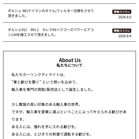
ポルシェ 981ケイマンのオイル/フィルター交換をさせて
整備/カスタム
頂きました。
2026.8.6
ポルシェ911 991.1 カレラ4Sへワコーズパワーエアコ
整備/カスタム
ン134を施工させて頂きました。
2026.8.4
About Us
私たちについて
私たちカーリンクディライトは、
”車と歓びを繋ぐ” という想いを込めて、
輸入車を専門の買取/販売店として誕生しました。
少し敷居の高い印象のある輸入車の世界。
ですが、輸入車を愛車に選ぶということによって叶えられる歓びがあ
ります。
ある人には、憧れを手に入れる歓びを。
ある人には、とびきりの刺激で運転する歓びを。