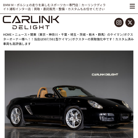
BMW M・ポルシェの走りを楽しむスポーツカー専門店｜カーリンクディラ
イト浦和インター店｜買取・委託販売・整備・カスタムもお任せください
HOME
>
ニュース
> 関東（東京・神奈川・千葉・埼玉・茨城・栃木・群馬）のケイマン/ボクス
ターオーナー様へ！！当店は987/981型ケイマン/ボクスターの買取強化中です！カスタム済み
車両も高評価します