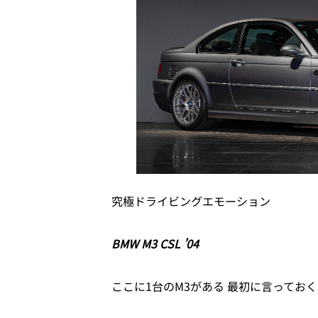
究極ドライビングエモーション
BMW M3 CSL ’04
ここに1台のM3がある 最初に言ってお