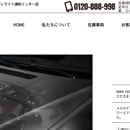
営業時間
0120-888-998
ディライト浦和インター店
定休日
業、Ｇ
HOME
私たちについて
在庫車両
お客
BMW F
ただきま
メルセデス
ワーエア
た。
”心地の