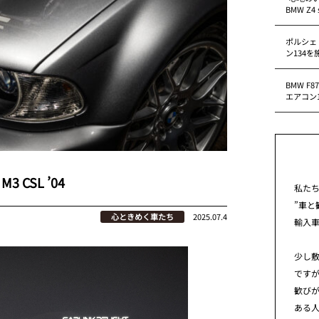
BMW Z4 s
ポルシェ
ン134
BMW F
エアコン
CSL ’04
私た
”車と
心ときめく車たち
2025.07.4
輸入
少し
です
歓び
ある