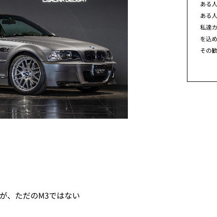
ある
ある
私達カ
を込
その
くが、ただのM3ではない