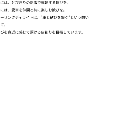
人には、とびきりの刺激で運転する歓びを。
人には、愛車を仲間と共に楽しむ歓びを。
ーリンクディライトは、”車と歓びを繋ぐ”という想い
めて、
歓びを身近に感じて頂ける店創りを目指しています。