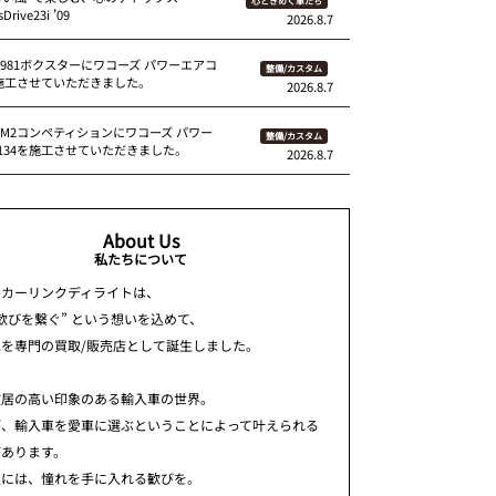
心ときめく車たち
Drive23i ’09
2026.8.7
 981ボクスターにワコーズ パワーエアコ
整備/カスタム
を施工させていただきました。
2026.8.7
87M2コンペティションにワコーズ パワー
整備/カスタム
134を施工させていただきました。
2026.8.7
About Us
私たちについて
ちカーリンクディライトは、
歓びを繋ぐ” という想いを込めて、
車を専門の買取/販売店として誕生しました。
敷居の高い印象のある輸入車の世界。
が、輸入車を愛車に選ぶということによって叶えられる
があります。
人には、憧れを手に入れる歓びを。