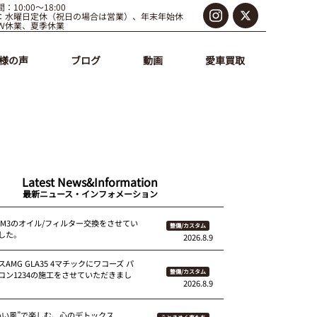
：10:00～18:00
：水曜日定休（祝日の場合は営業）、年末年始休
Ｗ休業、夏季休業
様の声
ブログ
動画
愛車買取
Latest News&Information
最新ニュース・インフォメーション
80M3のオイル/フィルター交換をさせてい
整備/カスタム
した。
2026.8.9
AMG GLA35 4マチックにワコーズ パ
整備/カスタム
コン1234の施工をさせていただきまし
2026.8.9
いい風”で楽しむ、心のデトックス