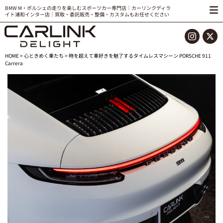
BMW M・ポルシェの走りを楽しむスポーツカー専門店｜カーリンクディラ
イト浦和インター店｜買取・委託販売・整備・カスタムもお任せください
HOME
>
心ときめく車たち
> 時を超えて車好きを魅了するタイムレスマシーン PORSCHE 911
Carrera