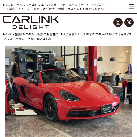
BMW M・ポルシェの走りを楽しむスポーツカー専門店｜カーリンクディラ
イト浦和インター店｜買取・委託販売・整備・カスタムもお任せください
HOME
>
整備/カスタム
> 新規のお客様にLINEからポルシェ718ボクスターGTS4.0のオイル/フ
ィルター交換のご依頼を頂きました