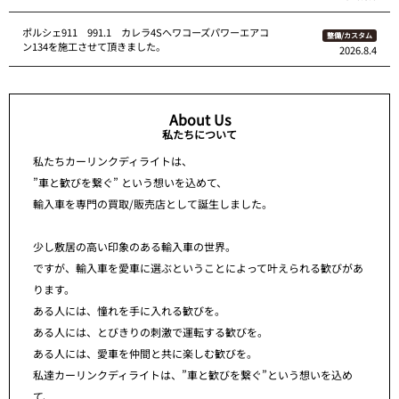
ポルシェ911 991.1 カレラ4Sへワコーズパワーエアコ
整備/カスタム
ン134を施工させて頂きました。
2026.8.4
About Us
私たちについて
私たちカーリンクディライトは、
”車と歓びを繋ぐ” という想いを込めて、
輸入車を専門の買取/販売店として誕生しました。
少し敷居の高い印象のある輸入車の世界。
ですが、輸入車を愛車に選ぶということによって叶えられる歓びがあ
ります。
ある人には、憧れを手に入れる歓びを。
ある人には、とびきりの刺激で運転する歓びを。
ある人には、愛車を仲間と共に楽しむ歓びを。
私達カーリンクディライトは、”車と歓びを繋ぐ”という想いを込め
て、