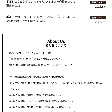
ポルシェ 981ケイマンのオイル/フィルター交換をさせて
整備/カスタム
頂きました。
2026.8.6
ポルシェ911 991.1 カレラ4Sへワコーズパワーエアコ
整備/カスタム
ン134を施工させて頂きました。
2026.8.4
About Us
私たちについて
私たちカーリンクディライトは、
”車と歓びを繋ぐ” という想いを込めて、
輸入車を専門の買取/販売店として誕生しました。
少し敷居の高い印象のある輸入車の世界。
ですが、輸入車を愛車に選ぶということによって叶えられる歓びがあ
ります。
ある人には、憧れを手に入れる歓びを。
ある人には、とびきりの刺激で運転する歓びを。
ある人には、愛車を仲間と共に楽しむ歓びを。