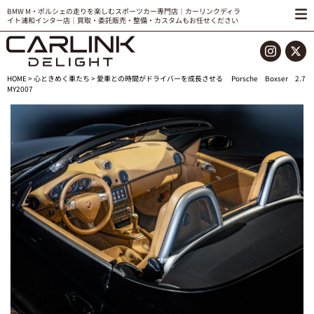
BMW M・ポルシェの走りを楽しむスポーツカー専門店｜カーリンクディラ
イト浦和インター店｜買取・委託販売・整備・カスタムもお任せください
HOME
>
心ときめく車たち
> 愛車との時間がドライバーを成長させる Porsche Boxser 2.7
MY2007