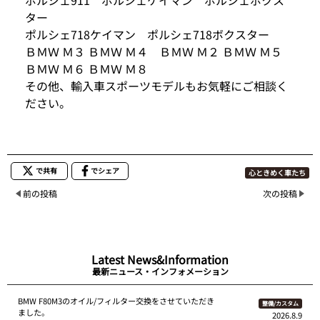
ター
ポルシェ718ケイマン ポルシェ718ボクスター
ＢＭＷ Ｍ３ ＢＭＷ Ｍ４ ＢＭＷ Ｍ２ ＢＭＷ Ｍ５
ＢＭＷ Ｍ６ ＢＭＷ Ｍ８
その他、輸入車スポーツモデルもお気軽にご相談く
ださい。
で共有
でシェア
心ときめく車たち
前の投稿
次の投稿
Latest News&Information
最新ニュース・インフォメーション
BMW F80M3のオイル/フィルター交換をさせていただき
整備/カスタム
ました。
2026.8.9