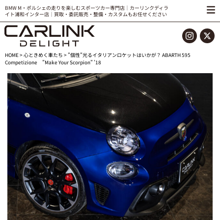
BMW M・ポルシェの走りを楽しむスポーツカー専門店｜カーリンクディラ
イト浦和インター店｜買取・委託販売・整備・カスタムもお任せください
HOME
>
心ときめく車たち
> ”個性”光るイタリアンロケットはいかが？ ABARTH 595
Competizione ”Make Your Scorpion” ’18