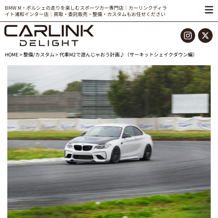
BMW M・ポルシェの走りを楽しむスポーツカー専門店｜カーリンクディラ
イト浦和インター店｜買取・委託販売・整備・カスタムもお任せください
HOME
>
整備/カスタム
> 代車M2で遊んじゃおう計画♪（サーキットシェイクダウン編）