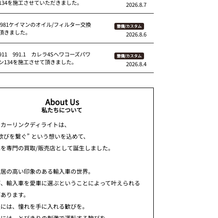
134を施工させていただきました。
2026.8.7
 981ケイマンのオイル/フィルター交換
整備/カスタム
頂きました。
2026.8.6
11 991.1 カレラ4Sへワコーズパワ
整備/カスタム
ン134を施工させて頂きました。
2026.8.4
About Us
私たちについて
ちカーリンクディライトは、
歓びを繋ぐ” という想いを込めて、
車を専門の買取/販売店として誕生しました。
敷居の高い印象のある輸入車の世界。
が、輸入車を愛車に選ぶということによって叶えられる
があります。
人には、憧れを手に入れる歓びを。
人には、とびきりの刺激で運転する歓びを。