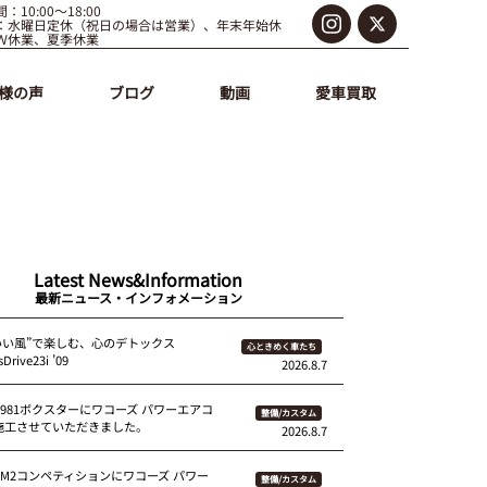
：10:00～18:00
：水曜日定休（祝日の場合は営業）、年末年始休
Ｗ休業、夏季休業
様の声
ブログ
動画
愛車買取
Latest News&Information
最新ニュース・インフォメーション
いい風”で楽しむ、心のデトックス
心ときめく車たち
Drive23i ’09
2026.8.7
 981ボクスターにワコーズ パワーエアコ
整備/カスタム
を施工させていただきました。
2026.8.7
87M2コンペティションにワコーズ パワー
整備/カスタム