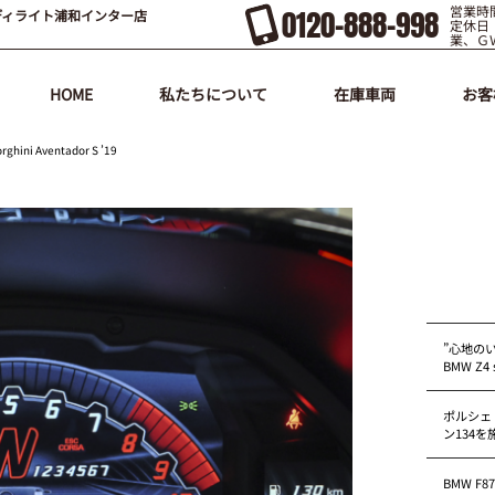
営業時間
0120-888-998
ディライト浦和インター店
定休日
業、Ｇ
HOME
私たちについて
在庫車両
お客
 Aventador S ’19
”心地の
BMW Z4 s
ポルシェ
ン134
BMW F