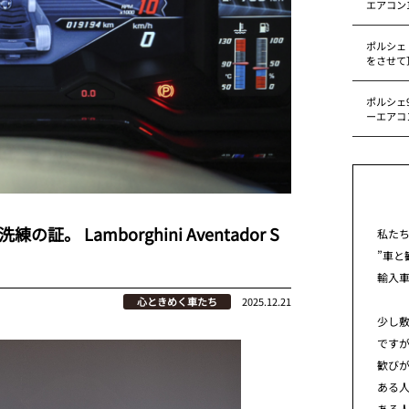
エアコン
ポルシェ
をさせて
ポルシェ9
ーエアコ
 Lamborghini Aventador S
私た
”車と
輸入
心ときめく車たち
2025.12.21
少し
です
歓び
ある
ある