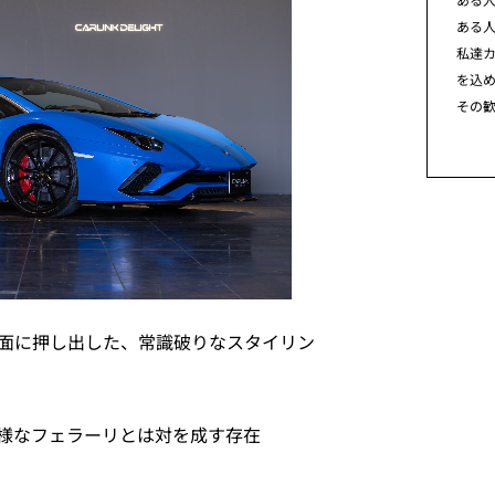
ある
私達カ
を込
その
面に押し出した、常識破りなスタイリン
様なフェラーリとは対を成す存在