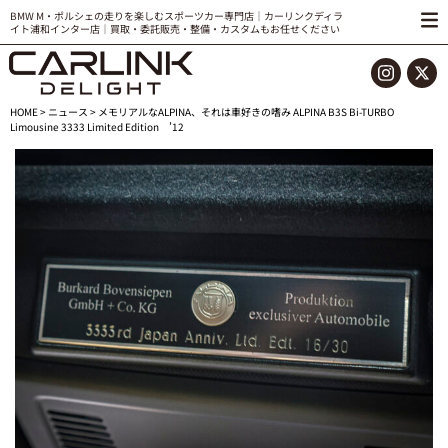
BMW M・ポルシェの走りを楽しむスポーツカー専門店｜カーリンクディラ
イト浦和インター店｜買取・委託販売・整備・カスタムもお任せください
HOME
>
ニュース
> メモリアルなALPINA、それは車好きの嗜み ALPINA B3S Bi-TURBO
Limousine 3333 Limited Edition ’12