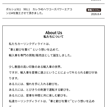
ポルシェ911 991.1 カレラ4Sへワコーズパワーエアコ
整備/カスタム
ン134を施工させて頂きました。
2026.8.4
About Us
私たちについて
私たちカーリンクディライトは、
”車と歓びを繋ぐ” という想いを込めて、
輸入車を専門の買取/販売店として誕生しました。
少し敷居の高い印象のある輸入車の世界。
ですが、輸入車を愛車に選ぶということによって叶えられる歓びがあ
ります。
ある人には、憧れを手に入れる歓びを。
ある人には、とびきりの刺激で運転する歓びを。
ある人には、愛車を仲間と共に楽しむ歓びを。
私達カーリンクディライトは、”車と歓びを繋ぐ”という想いを込め
て、