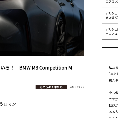
エアコン
ポルシェ
をさせて
ポルシェ9
ーエアコ
BMW M3 Competition M
私た
”車と
輸入
心ときめく車たち
2025.12.25
少し
です
うロマン
歓び
ある
ある