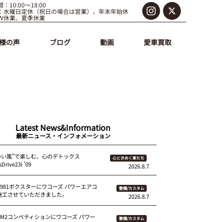
：10:00～18:00
：水曜日定休（祝日の場合は営業）、年末年始休
Ｗ休業、夏季休業
様の声
ブログ
動画
愛車買取
Latest News&Information
最新ニュース・インフォメーション
いい風”で楽しむ、心のデトックス
心ときめく車たち
Drive23i ’09
2026.8.7
 981ボクスターにワコーズ パワーエアコ
整備/カスタム
を施工させていただきました。
2026.8.7
87M2コンペティションにワコーズ パワー
整備/カスタム