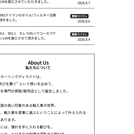
134を施工させていただきました。
2026.8.7
 981ケイマンのオイル/フィルター交換
整備/カスタム
頂きました。
2026.8.6
11 991.1 カレラ4Sへワコーズパワ
整備/カスタム
ン134を施工させて頂きました。
2026.8.4
About Us
私たちについて
ちカーリンクディライトは、
歓びを繋ぐ” という想いを込めて、
車を専門の買取/販売店として誕生しました。
敷居の高い印象のある輸入車の世界。
が、輸入車を愛車に選ぶということによって叶えられる
があります。
人には、憧れを手に入れる歓びを。
人には、とびきりの刺激で運転する歓びを。