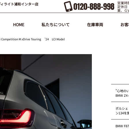
営業時間
0120-888-998
ディライト浦和インター店
定休日
業、Ｇ
HOME
私たちについて
在庫車両
お客
ion M xDrive Touring ’24 LCI Model
”心地の
BMW Z4 s
ポルシェ
ン134
BMW F