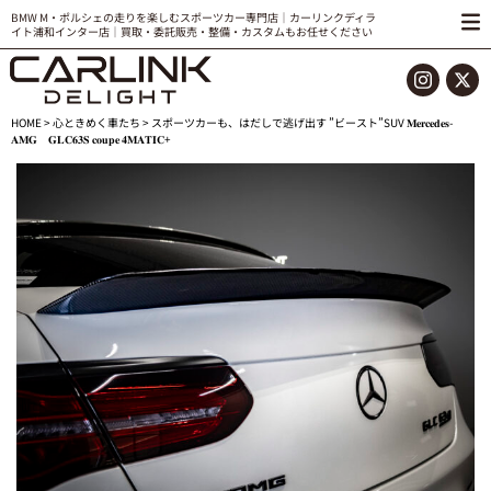
BMW M・ポルシェの走りを楽しむスポーツカー専門店｜カーリンクディラ
イト浦和インター店｜買取・委託販売・整備・カスタムもお任せください
HOME
>
心ときめく車たち
> スポーツカーも、はだしで逃げ出す ”ビースト”SUV 𝐌𝐞𝐫𝐜𝐞𝐝𝐞𝐬-
𝐀𝐌𝐆 𝐆𝐋𝐂𝟔𝟑𝐒 𝐜𝐨𝐮𝐩𝐞 𝟒𝐌𝐀𝐓𝐈𝐂+