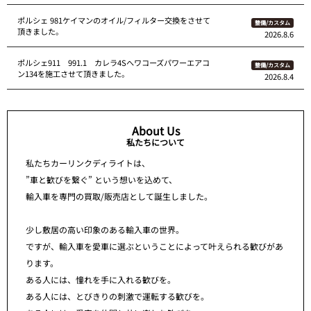
ポルシェ 981ケイマンのオイル/フィルター交換をさせて
整備/カスタム
頂きました。
2026.8.6
ポルシェ911 991.1 カレラ4Sへワコーズパワーエアコ
整備/カスタム
ン134を施工させて頂きました。
2026.8.4
About Us
私たちについて
私たちカーリンクディライトは、
”車と歓びを繋ぐ” という想いを込めて、
輸入車を専門の買取/販売店として誕生しました。
少し敷居の高い印象のある輸入車の世界。
ですが、輸入車を愛車に選ぶということによって叶えられる歓びがあ
ります。
ある人には、憧れを手に入れる歓びを。
ある人には、とびきりの刺激で運転する歓びを。