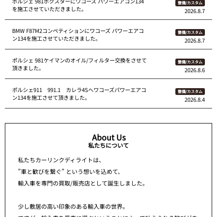
ポルシェ 981ボクスターにワコーズ パワーエアコン134
整備/カスタム
を施工させていただきました。
2026.8.7
BMW F87M2コンペティションにワコーズ パワーエアコ
整備/カスタム
ン134を施工させていただきました。
2026.8.7
ポルシェ 981ケイマンのオイル/フィルター交換をさせて
整備/カスタム
頂きました。
2026.8.6
ポルシェ911 991.1 カレラ4Sへワコーズパワーエアコ
整備/カスタム
ン134を施工させて頂きました。
2026.8.4
About Us
私たちについて
私たちカーリンクディライトは、
”車と歓びを繋ぐ” という想いを込めて、
輸入車を専門の買取/販売店として誕生しました。
少し敷居の高い印象のある輸入車の世界。