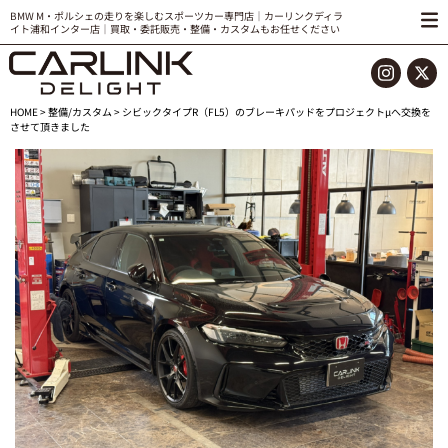
BMW M・ポルシェの走りを楽しむスポーツカー専門店｜カーリンクディラ
イト浦和インター店｜買取・委託販売・整備・カスタムもお任せください
HOME
>
整備/カスタム
> シビックタイプR（FL5）のブレーキパッドをプロジェクトμへ交換を
させて頂きました