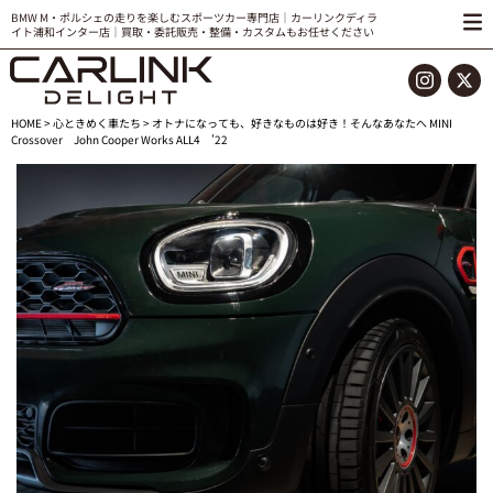
BMW M・ポルシェの走りを楽しむスポーツカー専門店｜カーリンクディラ
イト浦和インター店｜買取・委託販売・整備・カスタムもお任せください
HOME
>
心ときめく車たち
> オトナになっても、好きなものは好き！そんなあなたへ MINI
Crossover John Cooper Works ALL4 ’22