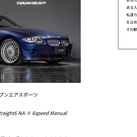
ある
私達カ
を込
その
プンエアスポーツ
traight6 NA × 6speed Manual