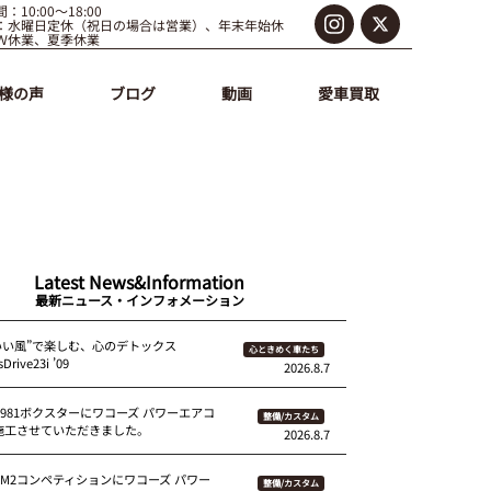
：10:00～18:00
：水曜日定休（祝日の場合は営業）、年末年始休
Ｗ休業、夏季休業
様の声
ブログ
動画
愛車買取
Latest News&Information
最新ニュース・インフォメーション
いい風”で楽しむ、心のデトックス
心ときめく車たち
Drive23i ’09
2026.8.7
 981ボクスターにワコーズ パワーエアコ
整備/カスタム
を施工させていただきました。
2026.8.7
87M2コンペティションにワコーズ パワー
整備/カスタム