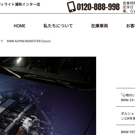
営業時間
0120-888-998
ディライト浦和インター店
定休日
業、Ｇ
HOME
私たちについて
在庫車両
お客
ALPINA ROADSTER Classic
”心地の
BMW Z4 s
ポルシェ
ン134
BMW F