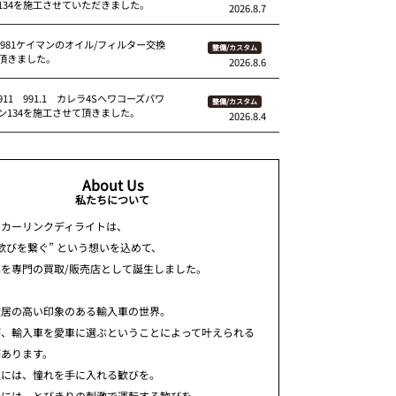
134を施工させていただきました。
2026.8.7
 981ケイマンのオイル/フィルター交換
整備/カスタム
頂きました。
2026.8.6
11 991.1 カレラ4Sへワコーズパワ
整備/カスタム
ン134を施工させて頂きました。
2026.8.4
About Us
私たちについて
ちカーリンクディライトは、
歓びを繋ぐ” という想いを込めて、
車を専門の買取/販売店として誕生しました。
敷居の高い印象のある輸入車の世界。
が、輸入車を愛車に選ぶということによって叶えられる
があります。
人には、憧れを手に入れる歓びを。
人には、とびきりの刺激で運転する歓びを。