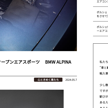
エアコン
ポルシェ
をさせて
ポルシェ9
ーエアコ
プンエアスポーツ BMW ALPINA
私た
”車と
輸入
心ときめく車たち
2024.05.7
少し
です
歓び
ある
ある